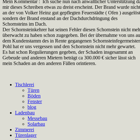
Mein Kommentar : Ich suche nun nach anwaltlicher Unterstützung d
mir dieses Schreiben etwas zu dreist erscheint. Der Brand wurde nich
an der von Volker Heinz gut gepflegten Feuerstädte ( Ofen ) ausgelös
sondern der Brand enstand an der Dachdurchdringung des
Schornsteins im Dach.
Der Schornsteinkehrer hat seinen Fehler diesen Schornstein nicht meh
überwacht zu haben schon zugegeben. Bei der übernahme von uns a
dem Kundenstamm des in Rente gegangenen Schornsteinfegermeister
Pohl hat er uns vergessen und den Schornstein nicht mehr gewartet.
Es hat schon Regulierungen gegeben, der Schaden insgesammt an
Gebeude und anderen Mietern beträgt ca 300.000 € sicher lässt sich
mein Schaden an den anderen Fällen orintieren.
Tischlerei
Türen
Böden
Fenster
blog
Ladenbau
Messebau
Solarbau
Zimmerei
Türenlager