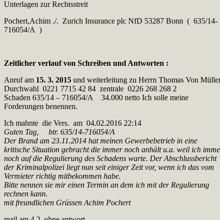
Unterlagen zur Rechtsstreit
Pochert,Achim ./. Zurich Insurance plc NfD 53287 Bonn ( 635/14-
716054/A )
Zeitlicher verlauf von Schreiben und Antworten :
Anruf am
15. 3. 2015
und weiterleitung zu Herrn Thomas Von Mülle
Durchwahl 0221 7715 42 84 zentrale 0226 268 268 2
Schaden 635/14 – 716054/A 34.000 netto Ich solle meine
Forderungen benennen.
Ich mahnte die Vers. am 04.02.2016 22:14
Guten Tag, btr. 635/14-716054/A
Der Brand am 23.11.2014 hat meinen Gewerbebetrieb in eine
kritische Situation gebracht die immer noch anhält u.a. weil ich imme
noch auf die Regulierung des Schadens warte. Der Abschlussbericht
der Kriminalpolizei liegt nun seit einiger Zeit vor, wenn ich das vom
Vermieter richtig mitbekommen habe.
Bitte nennen sie mir einen Termin an dem ich mit der Regulierung
rechnen kann.
mit freundlichen Grüssen Achim Pochert
mail am 4.2 ohne antwort