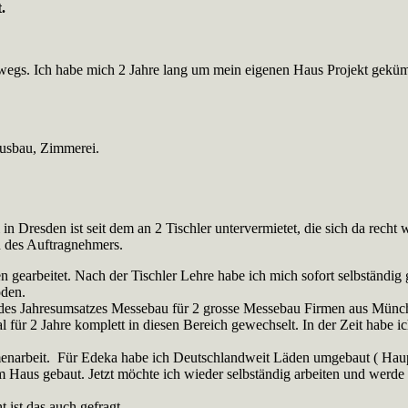
.
erwegs. Ich habe mich 2 Jahre lang um mein eigenen Haus Projekt gek
ausbau, Zimmerei.
 Dresden ist seit dem an 2 Tischler untervermietet, die sich da recht 
n des Auftragnehmers.
n gearbeitet. Nach der Tischler Lehre habe ich mich sofort selbständig
öden.
s Jahresumsatzes Messebau für 2 grosse Messebau Firmen aus München
al für 2 Jahre komplett in diesen Bereich gewechselt. In der Zeit hab
mmenarbeit. Für Edeka habe ich Deutschlandweit Läden umgebaut ( Hau
em Haus gebaut. Jetzt möchte ich wieder selbständig arbeiten und werd
t ist das auch gefragt.