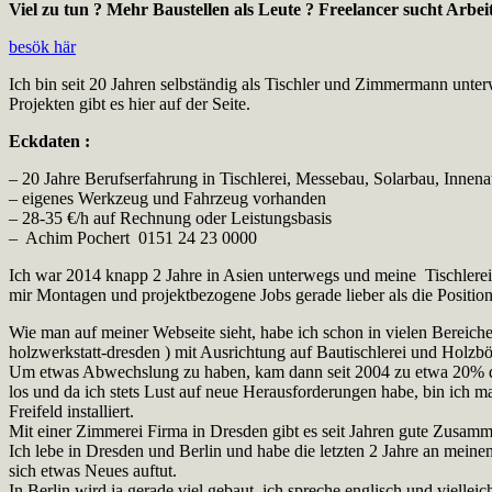
Viel zu tun ? Mehr Baustellen als Leute ? Freelancer sucht Arbeit
besök här
Ich bin seit 20 Jahren selbständig als Tischler und Zimmermann unt
Projekten gibt es hier auf der Seite.
Eckdaten :
– 20 Jahre Berufserfahrung in Tischlerei, Messebau, Solarbau, Innen
– eigenes Werkzeug und Fahrzeug vorhanden
– 28-35 €/h auf Rechnung oder Leistungsbasis
– Achim Pochert 0151 24 23 0000
Ich war 2014 knapp 2 Jahre in Asien unterwegs und meine Tischlerei in
mir Montagen und projektbezogene Jobs gerade lieber als die Positio
Wie man auf meiner Webseite sieht, habe ich schon in vielen Bereiche
holzwerkstatt-dresden ) mit Ausrichtung auf Bautischlerei und Holzb
Um etwas Abwechslung zu haben, kam dann seit 2004 zu etwa 20% de
los und da ich stets Lust auf neue Herausforderungen habe, bin ich m
Freifeld installiert.
Mit einer Zimmerei Firma in Dresden gibt es seit Jahren gute Zusa
Ich lebe in Dresden und Berlin und habe die letzten 2 Jahre an mein
sich etwas Neues auftut.
In Berlin wird ja gerade viel gebaut, ich spreche englisch und vielleich